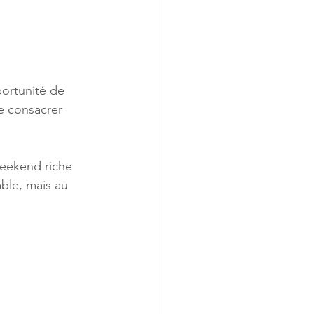
portunité de 
e consacrer 
weekend riche 
ble, mais au 