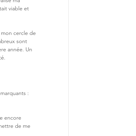
éalisé ma 
it viable et 
e mon cercle de 
mbreux sont 
ère année. Un 
té.
 marquants : 
se encore 
mettre de me 