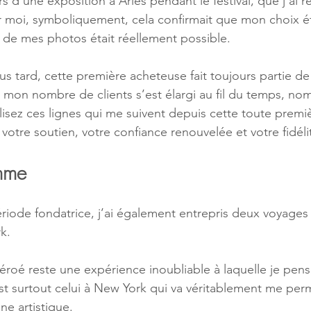
rs d’une exposition à Arles pendant le festival, que j’ai r
 moi, symboliquement, cela confirmait que mon choix éta
e de mes photos était réellement possible.
plus tard, cette première acheteuse fait toujours partie d
si mon nombre de clients s’est élargi au fil du temps, no
lisez ces lignes qui me suivent depuis cette toute premi
otre soutien, votre confiance renouvelée et votre fidéli
mme
riode fondatrice, j’ai également entrepris deux voyages
k. 
roé reste une expérience inoubliable à laquelle je pen
t surtout celui à New York qui va véritablement me per
ne artistique.