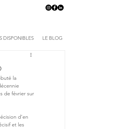
S DISPONIBLES
LE BLOG
o
buté la 
 décennie 
s de février sur 
décision d’en 
isif et les 