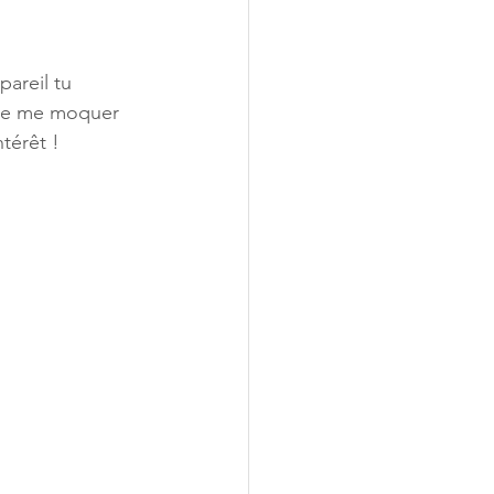
areil tu 
e de me moquer 
térêt !