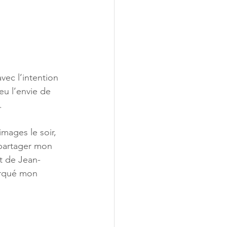
vec l’intention 
eu l’envie de 
.
mages le soir, 
 partager mon 
t de Jean-
arqué mon 