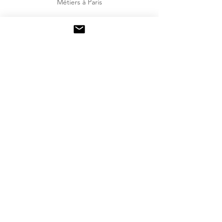
Métiers à Paris
Retour à mes travaux >