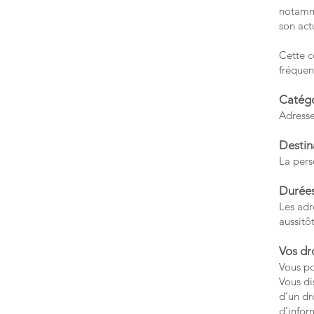
notamme
son act
Cette c
fréquen
Catégo
Adresse
Destin
La pers
Durées
Les adr
aussitô
Vos dro
Vous po
Vous di
d’un dr
d’infor