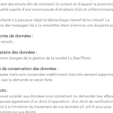
nt des emails afin de maintenir le contact et d’assurer la promoti
ualité auprès d’une communauté d’amateurs d’art et collectionneurs
ollecte n’a pas pour objet le démarchage intensif et/ou intrusif. La
ce des messages liés à la newsletter étant d’environ une douzaine p
ries de données :
 emails.
ataire des données :
onne chargée de la gestion de la société Lo Kee Photo.
 de conservation des données :
esses mails sont conservées indéfiniment mais elle seraient supprim
t que la demande en serait faite.
its :
uvez accéder aux données vous concernant ou demander leur effac
sposez également d'un droit d’opposition, d’un droit de rectificatio
oit à la limitation du traitement de vos données (cf. cnil.fr pour plus
mations sur vos droits).