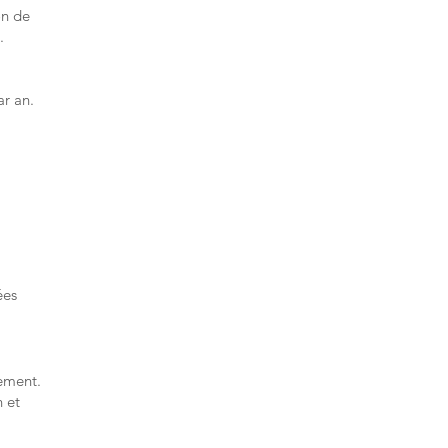
on de
.
ar an.
ées
ement.
n et